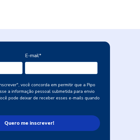
E-mail
*
nscrever", você concorda em permitir que a Pipo
se a informação pessoal submetida para envio
Você pode deixar de receber esses e-mails quando