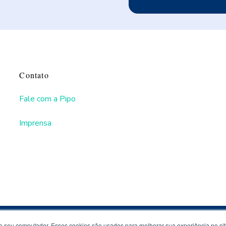
Contato
Fale com a Pipo
Imprensa
 seu computador. Esses cookies são usados ​​para melhorar sua experiência no sit