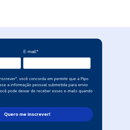
E-mail
*
nscrever", você concorda em permitir que a Pipo
se a informação pessoal submetida para envio
Você pode deixar de receber esses e-mails quando