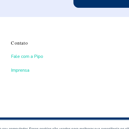
Contato
Fale com a Pipo
Imprensa
 seu computador. Esses cookies são usados ​​para melhorar sua experiência no sit